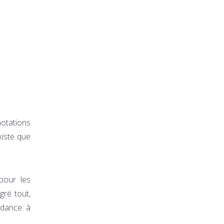
notations
existe que
pour les
gré tout,
ndance à