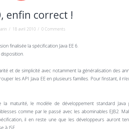
, enfin correct !
arin
/
18 avril 2010
/
0 Comments
on finalisée la spécification Java EE 6.
 disposition.
rité et de simplicité avec notamment la généralisation des an
ouper les API Java EE en plusieurs familles. Pour l’instant, il n’
 de la maturité, le modèle de développement standard Java 
 faiblesses comme par le passé avec les abominables EJB2. Mal
écification, il en reste une que les développeurs auront te
e à JSF.