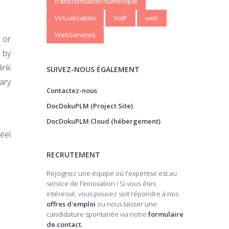
transformation numerique
Virtualisation
VoIP
web
WebServices
 or
d by
ink
SUIVEZ-NOUS ÉGALEMENT
ary
Contactez-nous
DocDokuPLM (Project Site)
DocDokuPLM Cloud (hébergement)
éel.
RECRUTEMENT
Rejoignez une équipe où l'expertise est au
service de l'innovation ! Si vous êtes
intéressé, vous pouvez soit répondre à nos
offres d'emploi
ou nous laisser une
candidature spontanée via notre
formulaire
de contact
.