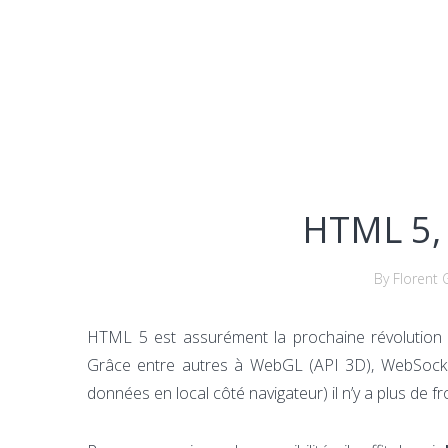
HTML 5, 
By Florent 
HTML 5 est assurément la prochaine révolution e
Grâce entre autres à WebGL (API 3D), WebSocke
données en local côté navigateur) il n’y a plus de fr