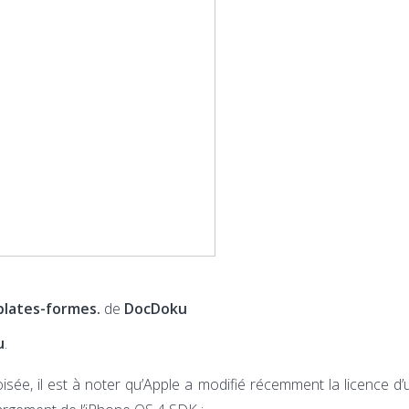
plates-formes.
de
DocDoku
u
.
ée, il est à noter qu’Apple a modifié récemment la licence d’ut