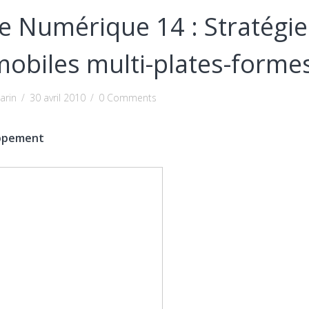
e Numérique 14 : Stratégie
obiles multi-plates-forme
arin
/
30 avril 2010
/
0 Comments
oppement