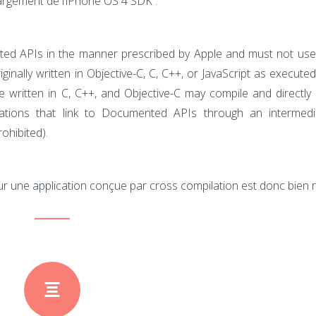
argement de l’iPhone OS 4 SDK :
ted APIs in the manner prescribed by Apple and must not use
iginally written in Objective-C, C, C++, or JavaScript as execute
written in C, C++, and Objective-C may compile and directly l
cations that link to Documented APIs through an intermedi
rohibited).
our une application conçue par cross compilation est donc bien r