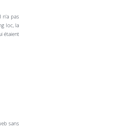
l n’a pas
g Ioc, la
i étaient
 web sans