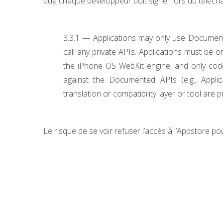
que chaque développeur doit signer lors du téléch
3.3.1 — Applications may only use Documen
call any private APIs. Applications must be or
the iPhone OS WebKit engine, and only code 
against the Documented APIs (e.g., Appli
translation or compatibility layer or tool are p
Le risque de se voir refuser l’accès à l’Appstore p