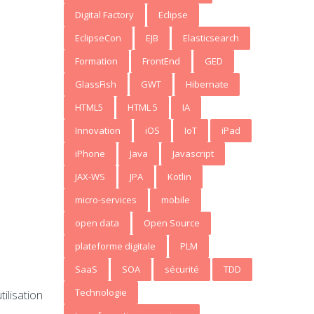
Digital Factory
Eclipse
EclipseCon
EJB
Elasticsearch
Formation
FrontEnd
GED
GlassFish
GWT
Hibernate
HTML5
HTML 5
IA
Innovation
iOS
IoT
iPad
iPhone
Java
Javascript
JAX-WS
JPA
Kotlin
micro-services
mobile
open data
Open Source
plateforme digitale
PLM
SaaS
SOA
sécurité
TDD
Technologie
ilisation