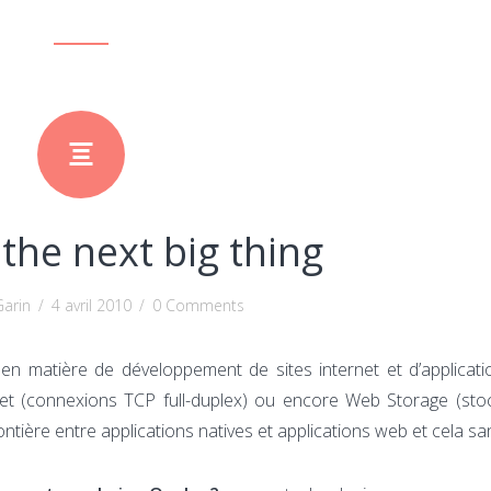
the next big thing
Garin
/
4 avril 2010
/
0 Comments
n matière de développement de sites internet et d’applicati
t (connexions TCP full-duplex) ou encore Web Storage (sto
ontière entre applications natives et applications web et cela san