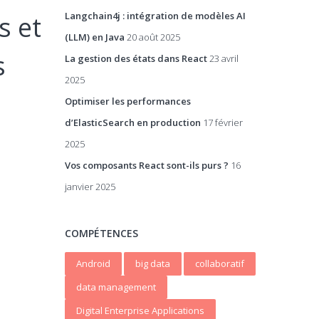
Langchain4j : intégration de modèles AI
s et
(LLM) en Java
20 août 2025
s
La gestion des états dans React
23 avril
2025
Optimiser les performances
d’ElasticSearch en production
17 février
2025
Vos composants React sont-ils purs ?
16
janvier 2025
COMPÉTENCES
Android
big data
collaboratif
data management
Digital Enterprise Applications