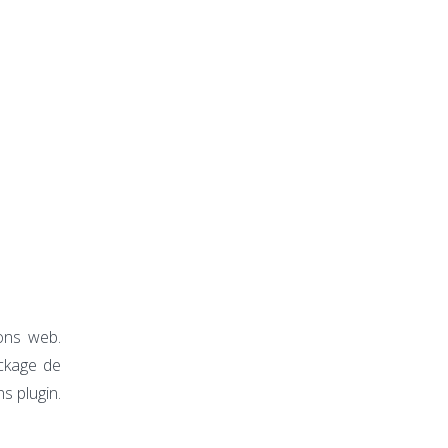
ons web.
ckage de
s plugin.