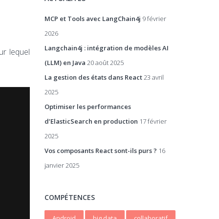
MCP et Tools avec LangChain4j
9 février
2026
Langchain4j : intégration de modèles AI
ur lequel
(LLM) en Java
20 août 2025
La gestion des états dans React
23 avril
2025
Optimiser les performances
d’ElasticSearch en production
17 février
2025
Vos composants React sont-ils purs ?
16
janvier 2025
COMPÉTENCES
Android
big data
collaboratif