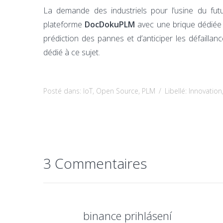
La demande des industriels pour l’usine du fut
plateforme
DocDokuPLM
avec une brique dédiée 
prédiction des pannes et d’anticiper les défailla
dédié à ce sujet.
Posté dans:
IoT
,
Open Source
,
PLM
/
Libellé:
Innovation
3 Commentaires
binance prihlásení