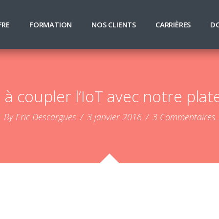
FRE
FORMATION
NOS CLIENTS
CARRIÈRES
D
 à coupler l’IoT avec notre p
By Eric Descargues
/
3 janvier 2016
/
3 Commentaires