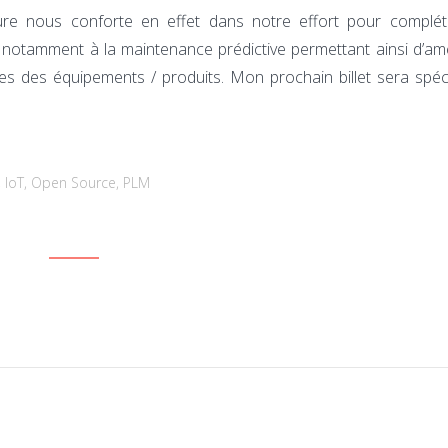
ure nous conforte en effet dans notre effort pour complét
notamment à la maintenance prédictive permettant ainsi d’amé
nces des équipements / produits. Mon prochain billet sera spé
,
IoT
,
Open Source
,
PLM