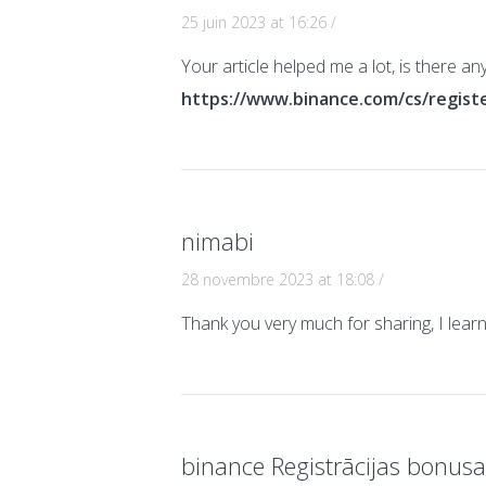
25 juin 2023 at 16:26
/
Your article helped me a lot, is there a
https://www.binance.com/cs/regis
nimabi
28 novembre 2023 at 18:08
/
Thank you very much for sharing, I learn
binance Registrācijas bonus