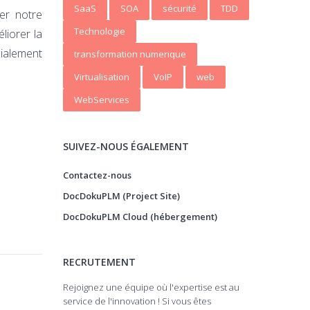
SaaS
SOA
sécurité
TDD
er notre
Technologie
liorer la
cialement
transformation numerique
Virtualisation
VoIP
web
WebServices
SUIVEZ-NOUS ÉGALEMENT
Contactez-nous
DocDokuPLM (Project Site)
DocDokuPLM Cloud (hébergement)
RECRUTEMENT
Rejoignez une équipe où l'expertise est au
service de l'innovation ! Si vous êtes