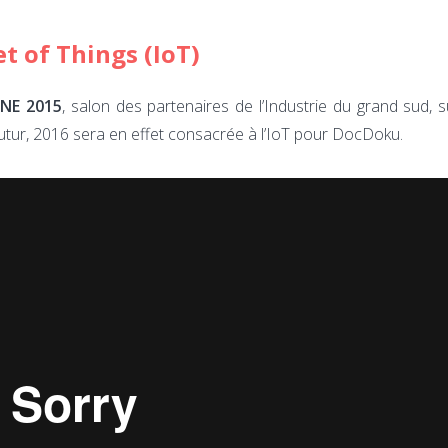
et of Things (IoT)
ANE 2015
, salon des partenaires de l’Industrie du grand sud, s
utur, 2016 sera en effet consacrée à l’IoT pour DocDoku.