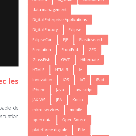
data management
Digital Enterprise Applications
Digital Factory
Eclipse
EclipseCon
EJB
Elasticsearch
Formation
FrontEnd
GED
GlassFish
GWT
Hibernate
HTML5
HTML 5
IA
c les
Innovation
iOS
IoT
iPad
iPhone
Java
Javascript
JAX-WS
JPA
Kotlin
pable de
micro-services
mobile
ituation
open data
Open Source
plateforme digitale
PLM