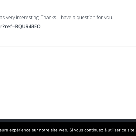
 very interesting. Thanks. I have a question for you.
ter?ref=RQUR4BEO
© 2026 DocDoku.
leure expérience sur notre site web. Si vous continuez à utiliser ce sit