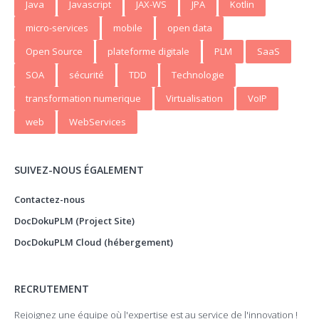
Java
Javascript
JAX-WS
JPA
Kotlin
micro-services
mobile
open data
Open Source
plateforme digitale
PLM
SaaS
SOA
sécurité
TDD
Technologie
transformation numerique
Virtualisation
VoIP
web
WebServices
SUIVEZ-NOUS ÉGALEMENT
Contactez-nous
DocDokuPLM (Project Site)
DocDokuPLM Cloud (hébergement)
RECRUTEMENT
Rejoignez une équipe où l'expertise est au service de l'innovation !