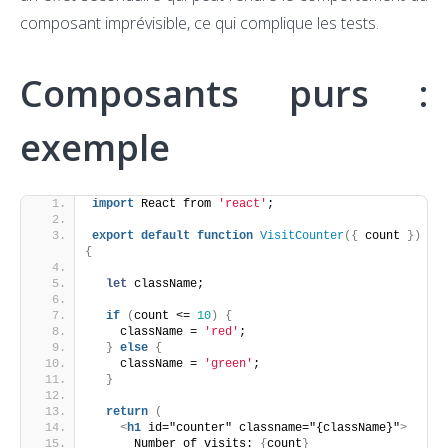
composant imprévisible, ce qui complique les tests.
Composants purs :
exemple
import
 React from 
'react'
;
export
default
function
VisitCounter
(
{
 count 
}
)
{
let
 className;
if
(
count <= 
10
)
{
    className = 
'red'
;
}
else
{
    className = 
'green'
;
}
return
(
<
h1
 id="counter" classname="{className}"
>
      Number of visits: 
{
count
}