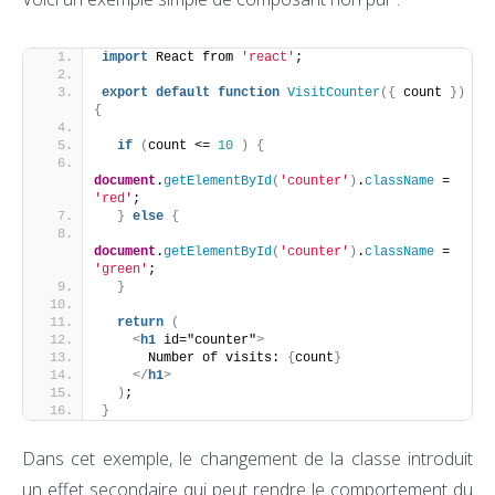
import
 React from 
'react'
;
export
default
function
VisitCounter
(
{
 count 
}
)
{
if
(
count <= 
10
)
{
document
.
getElementById
(
'counter'
)
.
className
 = 
'red'
;
}
else
{
document
.
getElementById
(
'counter'
)
.
className
 = 
'green'
;
}
return
(
<
h1
 id="counter"
>
      Number of visits: 
{
count
}
</
h1
>
)
;
}
Dans cet exemple, le changement de la classe introduit
un effet secondaire qui peut rendre le comportement du