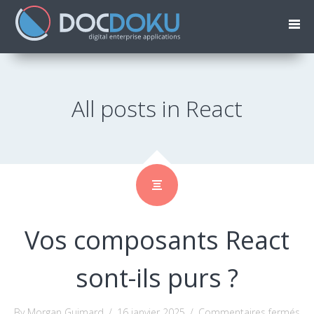
All posts in React
Vos composants React
sont-ils purs ?
sur
By Morgan Guimard
/
16 janvier 2025
/
Commentaires fermés