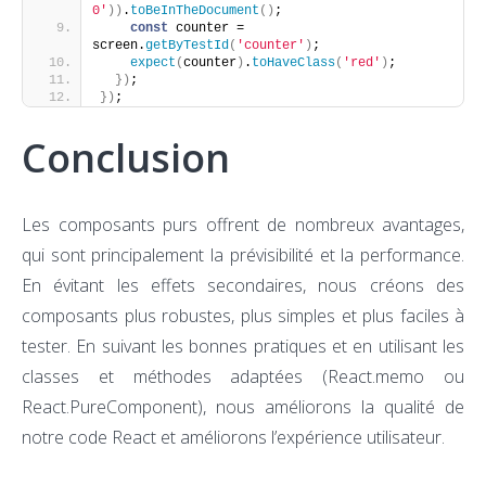
0'
)
)
.
toBeInTheDocument
(
)
;
const
 counter = 
screen.
getByTestId
(
'counter'
)
; 
expect
(
counter
)
.
toHaveClass
(
'red'
)
;
}
)
;
}
)
;
Conclusion
Les composants purs offrent de nombreux avantages,
qui sont principalement la prévisibilité et la performance.
En évitant les effets secondaires, nous créons des
composants plus robustes, plus simples et plus faciles à
tester. En suivant les bonnes pratiques et en utilisant les
classes et méthodes adaptées (React.memo ou
React.PureComponent), nous améliorons la qualité de
notre code React et améliorons l’expérience utilisateur.