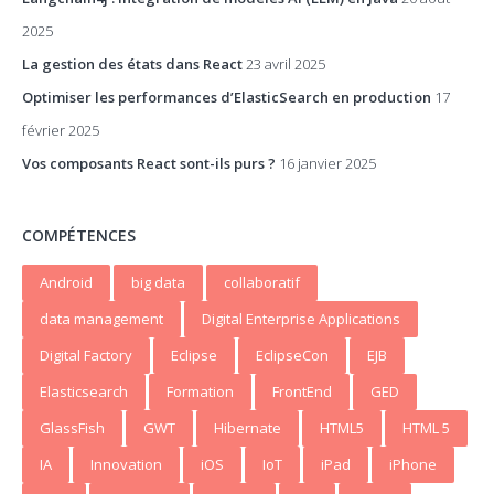
2025
La gestion des états dans React
23 avril 2025
Optimiser les performances d’ElasticSearch en production
17
février 2025
Vos composants React sont-ils purs ?
16 janvier 2025
COMPÉTENCES
Android
big data
collaboratif
data management
Digital Enterprise Applications
Digital Factory
Eclipse
EclipseCon
EJB
Elasticsearch
Formation
FrontEnd
GED
GlassFish
GWT
Hibernate
HTML5
HTML 5
IA
Innovation
iOS
IoT
iPad
iPhone