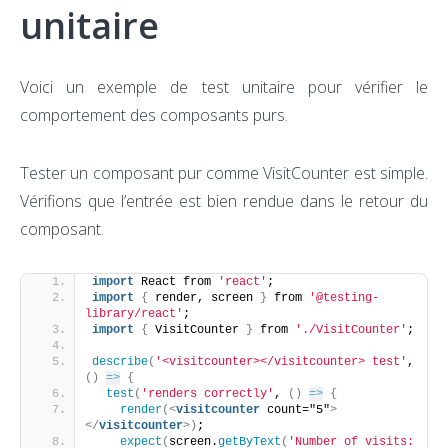
unitaire
Voici un exemple de test unitaire pour vérifier le
comportement des composants purs.
Tester un composant pur comme VisitCounter est simple.
Vérifions que l’entrée est bien rendue dans le retour du
composant.
import
 React from 
'react'
;
import
{
 render, screen 
}
 from 
'@testing-
library/react'
;
import
{
 VisitCounter 
}
 from 
'./VisitCounter'
;
describe
(
'<visitcounter></visitcounter> test'
, 
(
)
=>
{
test
(
'renders correctly'
, 
(
)
=>
{
render
(
<
visitcounter
 count="5"
>
</
visitcounter
>
)
;
expect
(
screen.
getByText
(
'Number of visits: 