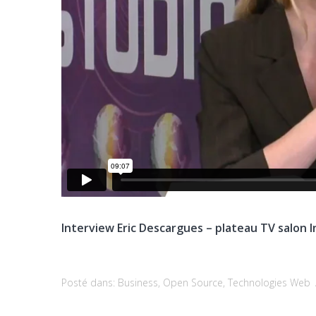
Interview Eric Descargues – plateau TV salon
Posté dans:
Business
,
Open Source
,
Technologies Web