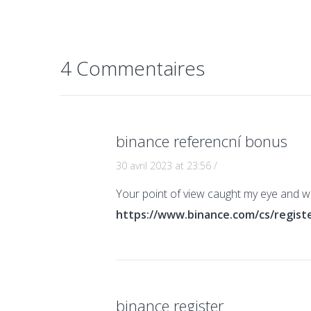
4 Commentaires
binance referencní bonus
30 avril 2023 at 23:56
/
Your point of view caught my eye and was
https://www.binance.com/cs/regis
binance register