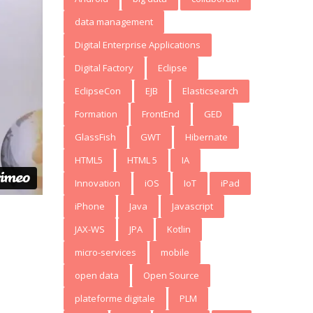
data management
Digital Enterprise Applications
Digital Factory
Eclipse
EclipseCon
EJB
Elasticsearch
Formation
FrontEnd
GED
GlassFish
GWT
Hibernate
HTML5
HTML 5
IA
Innovation
iOS
IoT
iPad
iPhone
Java
Javascript
JAX-WS
JPA
Kotlin
micro-services
mobile
open data
Open Source
plateforme digitale
PLM