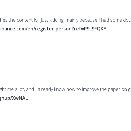
atches the content lol. Just kidding, mainly because I had some do
binance.com/en/register-person?ref=P9L9FQKY
ught me a lot, and I already know how to improve the paper on ga
signup/XwNAU