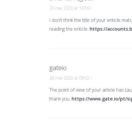
23 mai 2023 at 19:59
/
I don’t think the title of your enticle m
reading the enticle.
https://accounts.
gateio
28 mai 2023 at 09:02
/
The point of view of your article has ta
thank you.
https://www.gate.io/pt/