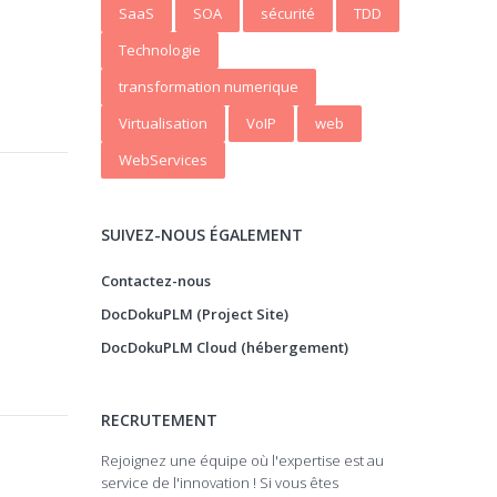
SaaS
SOA
sécurité
TDD
Technologie
transformation numerique
Virtualisation
VoIP
web
WebServices
SUIVEZ-NOUS ÉGALEMENT
Contactez-nous
DocDokuPLM (Project Site)
DocDokuPLM Cloud (hébergement)
RECRUTEMENT
Rejoignez une équipe où l'expertise est au
service de l'innovation ! Si vous êtes