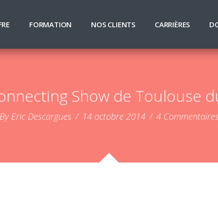
FRE
FORMATION
NOS CLIENTS
CARRIÈRES
D
Connecting Show de Toulouse d
By Eric Descargues
/
14 octobre 2014
/
4 Commentaire