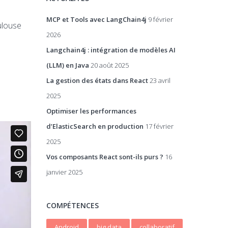
MCP et Tools avec LangChain4j
9 février
ulouse
2026
Langchain4j : intégration de modèles AI
(LLM) en Java
20 août 2025
La gestion des états dans React
23 avril
2025
Optimiser les performances
d’ElasticSearch en production
17 février
2025
Vos composants React sont-ils purs ?
16
janvier 2025
COMPÉTENCES
Android
big data
collaboratif