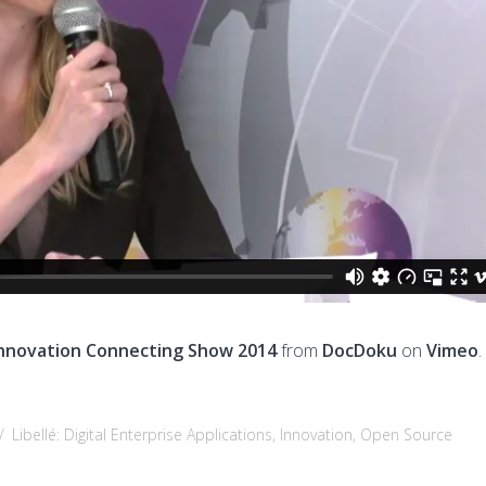
 Innovation Connecting Show 2014
from
DocDoku
on
Vimeo
.
/
Libellé:
Digital Enterprise Applications
,
Innovation
,
Open Source