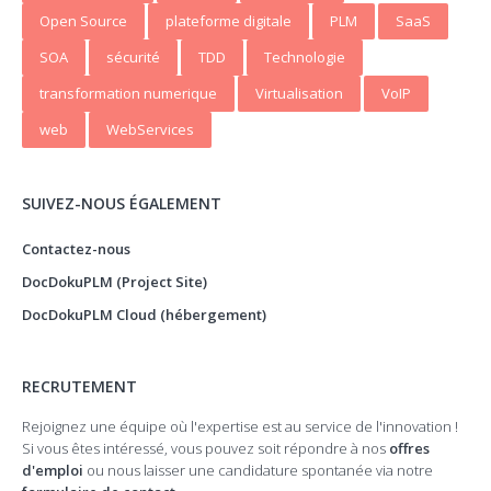
Open Source
plateforme digitale
PLM
SaaS
SOA
sécurité
TDD
Technologie
transformation numerique
Virtualisation
VoIP
web
WebServices
SUIVEZ-NOUS ÉGALEMENT
Contactez-nous
DocDokuPLM (Project Site)
DocDokuPLM Cloud (hébergement)
RECRUTEMENT
Rejoignez une équipe où l'expertise est au service de l'innovation !
Si vous êtes intéressé, vous pouvez soit répondre à nos
offres
d'emploi
ou nous laisser une candidature spontanée via notre