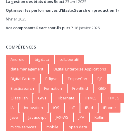
La gestion des états dans React
23 avril 2025
Optimiser les performances d’ElasticSearch en production
17
février 2025
Vos composants React sont-ils purs ?
16 janvier 2025
COMPÉTENCES
Android
big data
collaboratif
data management
Digital Enterprise Applications
Digital Factory
Eclipse
EclipseCon
EJB
Elasticsearch
Formation
FrontEnd
GED
GlassFish
GWT
Hibernate
HTML5
HTML 5
IA
Innovation
iOS
IoT
iPad
iPhone
Java
Javascript
JAX-WS
JPA
Kotlin
micro-services
mobile
open data