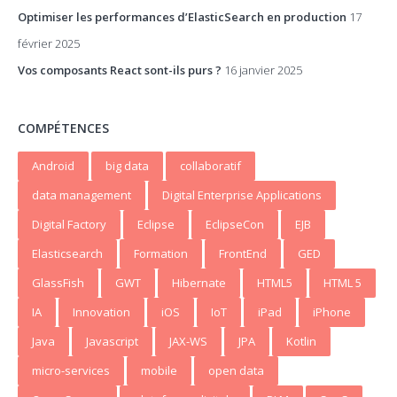
Optimiser les performances d’ElasticSearch en production
17
février 2025
Vos composants React sont-ils purs ?
16 janvier 2025
COMPÉTENCES
Android
big data
collaboratif
data management
Digital Enterprise Applications
Digital Factory
Eclipse
EclipseCon
EJB
Elasticsearch
Formation
FrontEnd
GED
GlassFish
GWT
Hibernate
HTML5
HTML 5
IA
Innovation
iOS
IoT
iPad
iPhone
Java
Javascript
JAX-WS
JPA
Kotlin
micro-services
mobile
open data