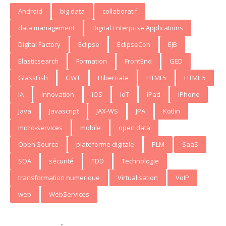
Android
big data
collaboratif
data management
Digital Enterprise Applications
Digital Factory
Eclipse
EclipseCon
EJB
Elasticsearch
Formation
FrontEnd
GED
GlassFish
GWT
Hibernate
HTML5
HTML 5
IA
Innovation
iOS
IoT
iPad
iPhone
Java
Javascript
JAX-WS
JPA
Kotlin
micro-services
mobile
open data
Open Source
plateforme digitale
PLM
SaaS
SOA
sécurité
TDD
Technologie
transformation numerique
Virtualisation
VoIP
web
WebServices