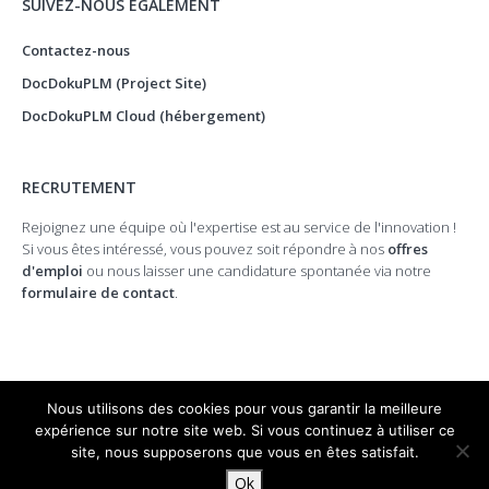
SUIVEZ-NOUS ÉGALEMENT
Contactez-nous
DocDokuPLM (Project Site)
DocDokuPLM Cloud (hébergement)
RECRUTEMENT
Rejoignez une équipe où l'expertise est au service de l'innovation !
Si vous êtes intéressé, vous pouvez soit répondre à nos
offres
d'emploi
ou nous laisser une candidature spontanée via notre
formulaire de contact
.
Nous utilisons des cookies pour vous garantir la meilleure
expérience sur notre site web. Si vous continuez à utiliser ce
site, nous supposerons que vous en êtes satisfait.
© 2026 DocDoku.
Ok