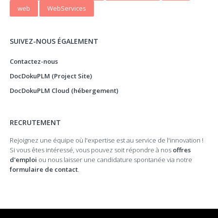
web
WebServices
SUIVEZ-NOUS ÉGALEMENT
Contactez-nous
DocDokuPLM (Project Site)
DocDokuPLM Cloud (hébergement)
RECRUTEMENT
Rejoignez une équipe où l'expertise est au service de l'innovation !
Si vous êtes intéressé, vous pouvez soit répondre à nos
offres
d'emploi
ou nous laisser une candidature spontanée via notre
formulaire de contact
.