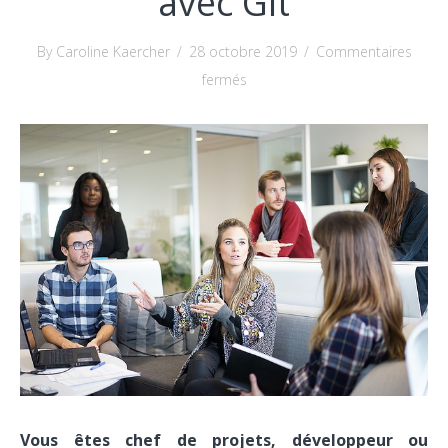
avec Git
By Caroline Kaercher
/
28 octobre 2019
/
Commentaires
sur
fermés
Collaboration
et
efficacité
au
quotidien
avec
Git
Vous êtes chef de projets, développeur ou