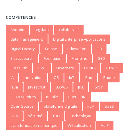
COMPÉTENCES
Android
big data
collaboratif
data management
Digital Enterprise Applications
Digital Factory
Eclipse
EclipseCon
EJB
Elasticsearch
Formation
FrontEnd
GED
GlassFish
GWT
Hibernate
HTML5
HTML 5
IA
Innovation
iOS
IoT
iPad
iPhone
Java
Javascript
JAX-WS
JPA
Kotlin
micro-services
mobile
open data
Open Source
plateforme digitale
PLM
SaaS
SOA
sécurité
TDD
Technologie
transformation numerique
Virtualisation
VoIP