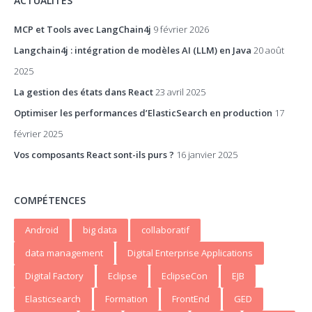
ACTUALITÉS
MCP et Tools avec LangChain4j
9 février 2026
Langchain4j : intégration de modèles AI (LLM) en Java
20 août
2025
La gestion des états dans React
23 avril 2025
Optimiser les performances d’ElasticSearch en production
17
février 2025
Vos composants React sont-ils purs ?
16 janvier 2025
COMPÉTENCES
Android
big data
collaboratif
data management
Digital Enterprise Applications
Digital Factory
Eclipse
EclipseCon
EJB
Elasticsearch
Formation
FrontEnd
GED