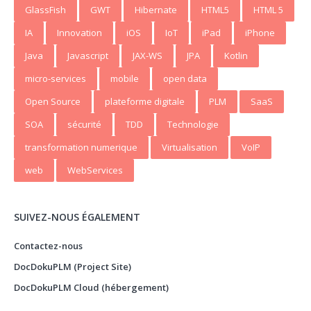
GlassFish
GWT
Hibernate
HTML5
HTML 5
IA
Innovation
iOS
IoT
iPad
iPhone
Java
Javascript
JAX-WS
JPA
Kotlin
micro-services
mobile
open data
Open Source
plateforme digitale
PLM
SaaS
SOA
sécurité
TDD
Technologie
transformation numerique
Virtualisation
VoIP
web
WebServices
SUIVEZ-NOUS ÉGALEMENT
Contactez-nous
DocDokuPLM (Project Site)
DocDokuPLM Cloud (hébergement)