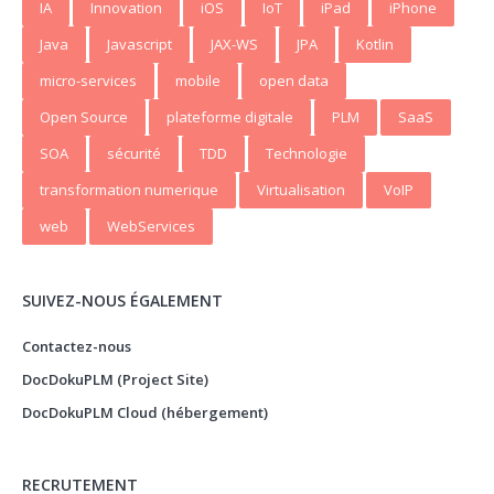
IA
Innovation
iOS
IoT
iPad
iPhone
Java
Javascript
JAX-WS
JPA
Kotlin
micro-services
mobile
open data
Open Source
plateforme digitale
PLM
SaaS
SOA
sécurité
TDD
Technologie
transformation numerique
Virtualisation
VoIP
web
WebServices
SUIVEZ-NOUS ÉGALEMENT
Contactez-nous
DocDokuPLM (Project Site)
DocDokuPLM Cloud (hébergement)
RECRUTEMENT