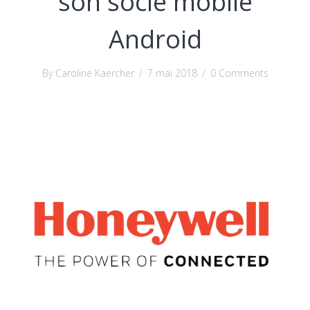
son socle mobile
Android
By Caroline Kaercher
/
7 mai 2018
/
0 Comments