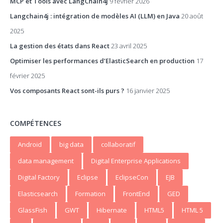
MCP et Tools avec LangChain4j
9 février 2026
Langchain4j : intégration de modèles AI (LLM) en Java
20 août
2025
La gestion des états dans React
23 avril 2025
Optimiser les performances d’ElasticSearch en production
17
février 2025
Vos composants React sont-ils purs ?
16 janvier 2025
COMPÉTENCES
Android
big data
collaboratif
data management
Digital Enterprise Applications
Digital Factory
Eclipse
EclipseCon
EJB
Elasticsearch
Formation
FrontEnd
GED
GlassFish
GWT
Hibernate
HTML5
HTML 5