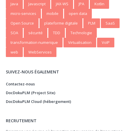
Java
Javascript
JAX-WS
JPA
Kotlin
micro-services
mobile
open data
Open Source
plateforme digitale
PLM
SaaS
SOA
sécurité
TDD
Technologie
transformation numerique
Virtualisation
VoIP
web
WebServices
SUIVEZ-NOUS ÉGALEMENT
Contactez-nous
DocDokuPLM (Project Site)
DocDokuPLM Cloud (hébergement)
RECRUTEMENT