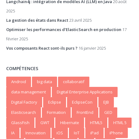
Langchain4j : intégration de modèles AI (LLM) en Java
20 août
2025
La gestion des états dans React
23 avril 2025
Optimiser les performances d’ElasticSearch en production
17
février 2025
Vos composants React sont-ils purs ?
16 janvier 2025
COMPÉTENCES
Android
big data
collaboratif
data management
Digital Enterprise Applications
Digital Factory
Eclipse
EclipseCon
EJB
Elasticsearch
Formation
FrontEnd
GED
GlassFish
GWT
Hibernate
HTML5
HTML 5
IA
Innovation
iOS
IoT
iPad
iPhone