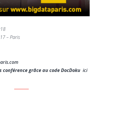
018
017 – Paris
aris.com
ass conférence grâce au code DocDoku
ici