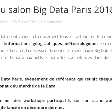
 salon Big Data Paris 201
rcher
/
28 février 2018
/
0 Comments
ata sont variées et concernent tous les acteurs de l’entrepris
 d’
informations géographiques
,
météorologiques
, ou e
ie et la santé, la nécessité de donner du sens aux « Big Data
ment de nouveaux outils et nouvelles compétences dans des 
a.
g Data Paris, événement de référence qui réunit chaq
tionaux du marché de la Data.
nimer des workshops participatifs sur son stand
aut
ile lancée en décembre dernier.