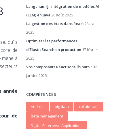
Langchain4j : intégration de modèles AI
8
(LLM) en Java
20 août 2025
La gestion des états dans React
23 avril
2025
Optimiser les performances
e, qu’ils
ncore de
d’ElasticSearch en production
17 février
 » mène à
2025
secteurs
Vos composants React sont-ils purs ?
16
janvier 2025
ue année
COMPÉTENCES
Android
big data
collaboratif
our de
data management
Digital Enterprise Applications