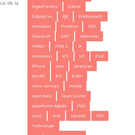
eux de la
Digital Factory
Eclipse
EclipseCon
EJB
Elasticsearch
Formation
FrontEnd
GED
GlassFish
GWT
Hibernate
HTML5
HTML 5
IA
Innovation
iOS
IoT
iPad
iPhone
Java
Javascript
JAX-WS
JPA
Kotlin
micro-services
mobile
open data
Open Source
plateforme digitale
PLM
SaaS
SOA
sécurité
TDD
Technologie