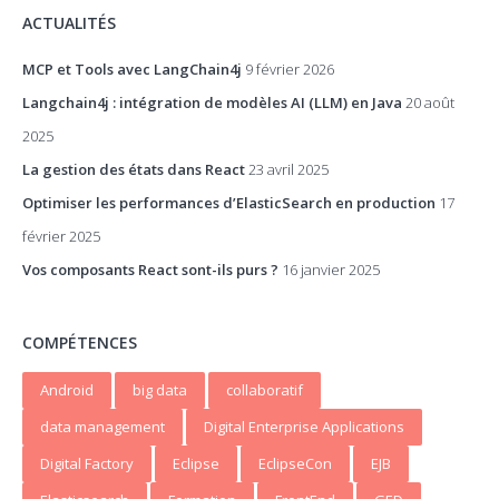
ACTUALITÉS
MCP et Tools avec LangChain4j
9 février 2026
Langchain4j : intégration de modèles AI (LLM) en Java
20 août
2025
La gestion des états dans React
23 avril 2025
Optimiser les performances d’ElasticSearch en production
17
février 2025
Vos composants React sont-ils purs ?
16 janvier 2025
COMPÉTENCES
Android
big data
collaboratif
data management
Digital Enterprise Applications
Digital Factory
Eclipse
EclipseCon
EJB