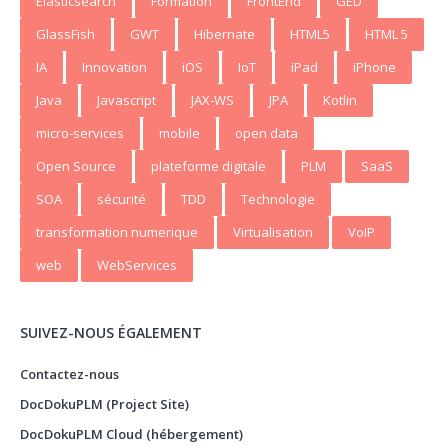
Elasticsearch
Formation
FrontEnd
GED
GlassFish
GWT
Hibernate
HTML5
HTML 5
IA
Innovation
iOS
IoT
iPad
iPhone
Java
Javascript
JAX-WS
JPA
Kotlin
micro-services
mobile
open data
Open Source
plateforme digitale
PLM
SaaS
SOA
sécurité
TDD
Technologie
transformation numerique
Virtualisation
VoIP
web
WebServices
SUIVEZ-NOUS ÉGALEMENT
Contactez-nous
DocDokuPLM (Project Site)
DocDokuPLM Cloud (hébergement)