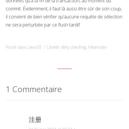
données qu’à la fin de la transaction, au moment du
commit. Évidemment, il faut là aussi être sûr de son coup,
il convient de bien vérifier qu’aucune requête de sélection
ne sera perturbée par ce flush tardif.
Posté dans:
Java EE
/
Libellé:
dirty checking
,
Hibernate
1 Commentaire
注册