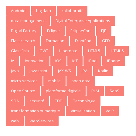
Android
big data
collaboratif
data management
Digital Enterprise Applications
Digital Factory
Eclipse
EclipseCon
EJB
Elasticsearch
Formation
FrontEnd
GED
GlassFish
GWT
Hibernate
HTML5
HTML 5
IA
Innovation
iOS
IoT
iPad
iPhone
Java
Javascript
JAX-WS
JPA
Kotlin
micro-services
mobile
open data
Open Source
plateforme digitale
PLM
SaaS
SOA
sécurité
TDD
Technologie
transformation numerique
Virtualisation
VoIP
web
WebServices