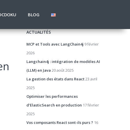
OCDOKU
BLOG
ACTUALITÉS
MCP et Tools avec LangChain4j
9 février
2026
Langchain4j : intégration de modèles AI
en
(LLM) en Java
20 août 2025
La gestion des états dans React
23 avril
2025
Optimiser les performances
d’ElasticSearch en production
17 février
2025
Vos composants React sont-ils purs ?
16