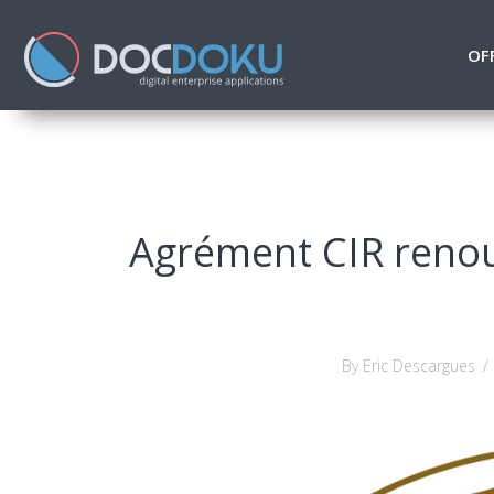
OF
Agrément CIR reno
By Eric Descargues
/