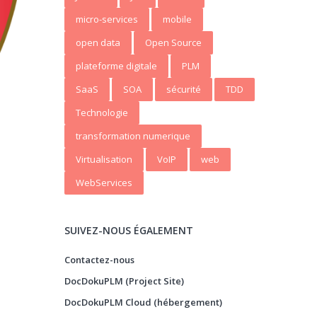
micro-services
mobile
open data
Open Source
plateforme digitale
PLM
SaaS
SOA
sécurité
TDD
Technologie
transformation numerique
Virtualisation
VoIP
web
WebServices
SUIVEZ-NOUS ÉGALEMENT
Contactez-nous
DocDokuPLM (Project Site)
DocDokuPLM Cloud (hébergement)