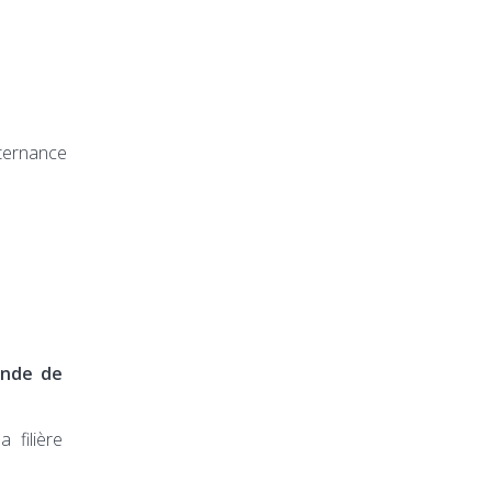
lternance
ande de
 filière