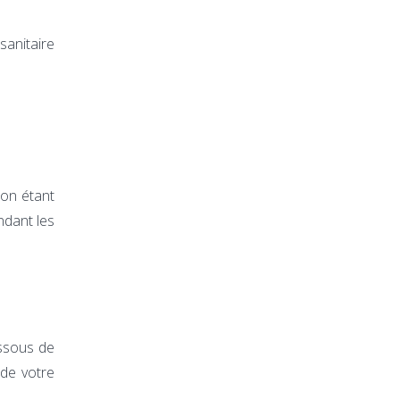
sanitaire
ion étant
ndant les
essous de
de votre