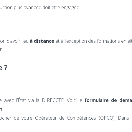
uction plus avancée doit être engagée.
ion d’avoir lieu
à distance
et à l’exception des formations en a
r.
e ?
 avec l’État via la DIRECCTE. Voici le
formulaire de dem
n
.
ocher de votre Opérateur de Compétences (OPCO). Dans la