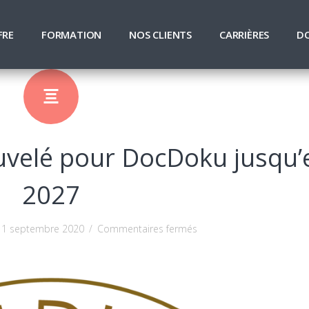
FRE
FORMATION
NOS CLIENTS
CARRIÈRES
D
uvelé pour DocDoku jusqu’
2027
sur
1 septembre 2020
/
Commentaires fermés
Agrément
CIR
renouvelé
pour