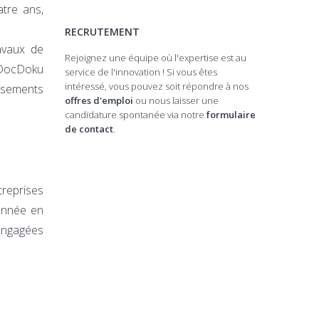
tre ans,
RECRUTEMENT
avaux de
Rejoignez une équipe où l'expertise est au
 DocDoku
service de l'innovation ! Si vous êtes
intéressé, vous pouvez soit répondre à nos
ssements
offres d'emploi
ou nous laisser une
candidature spontanée via notre
formulaire
de contact
.
ntreprises
année en
engagées