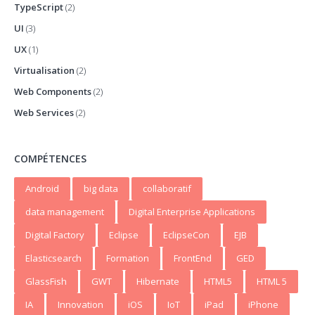
TypeScript
(2)
UI
(3)
UX
(1)
Virtualisation
(2)
Web Components
(2)
Web Services
(2)
COMPÉTENCES
Android
big data
collaboratif
data management
Digital Enterprise Applications
Digital Factory
Eclipse
EclipseCon
EJB
Elasticsearch
Formation
FrontEnd
GED
GlassFish
GWT
Hibernate
HTML5
HTML 5
IA
Innovation
iOS
IoT
iPad
iPhone