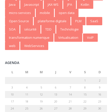
Java
Javascript
JAX-WS
JPA
Kotlin
micro-services
mobile
open data
Open Source
plateforme digitale
PLM
SaaS
SOA
sécurité
TDD
Technologie
transformation numerique
Virtualisation
VoIP
web
WebServices
AGENDA
L
M
M
J
V
S
D
1
2
3
4
5
6
7
8
9
10
11
12
13
14
15
16
17
18
19
20
21
22
23
24
25
26
27
28
29
30