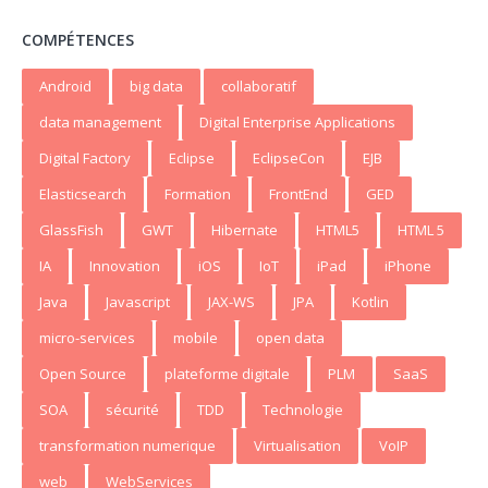
COMPÉTENCES
Android
big data
collaboratif
data management
Digital Enterprise Applications
Digital Factory
Eclipse
EclipseCon
EJB
Elasticsearch
Formation
FrontEnd
GED
GlassFish
GWT
Hibernate
HTML5
HTML 5
IA
Innovation
iOS
IoT
iPad
iPhone
Java
Javascript
JAX-WS
JPA
Kotlin
micro-services
mobile
open data
Open Source
plateforme digitale
PLM
SaaS
SOA
sécurité
TDD
Technologie
transformation numerique
Virtualisation
VoIP
web
WebServices