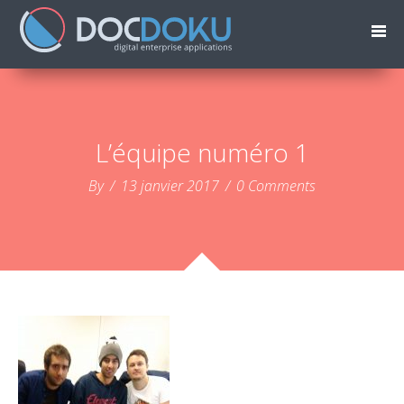
L’équipe numéro 1
By
/
13 janvier 2017
/
0 Comments