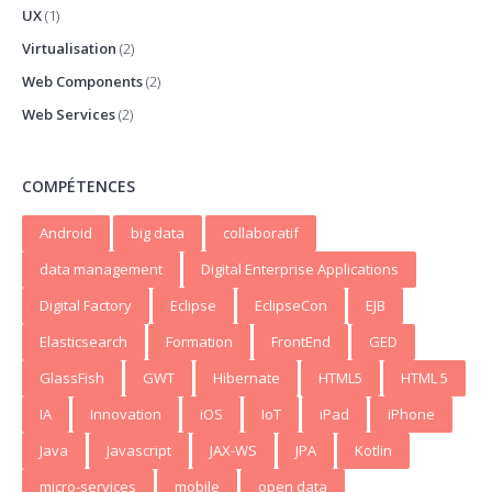
UX
(1)
Virtualisation
(2)
Web Components
(2)
Web Services
(2)
COMPÉTENCES
Android
big data
collaboratif
data management
Digital Enterprise Applications
Digital Factory
Eclipse
EclipseCon
EJB
Elasticsearch
Formation
FrontEnd
GED
GlassFish
GWT
Hibernate
HTML5
HTML 5
IA
Innovation
iOS
IoT
iPad
iPhone
Java
Javascript
JAX-WS
JPA
Kotlin
micro-services
mobile
open data