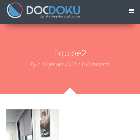
Equipe2
By
/
13 janvier 2017
/
0 Comments