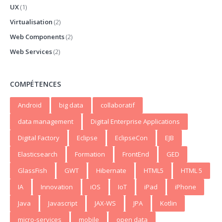
UX
(1)
Virtualisation
(2)
Web Components
(2)
Web Services
(2)
COMPÉTENCES
Android
big data
collaboratif
data management
Digital Enterprise Applications
Digital Factory
Eclipse
EclipseCon
EJB
Elasticsearch
Formation
FrontEnd
GED
GlassFish
GWT
Hibernate
HTML5
HTML 5
IA
Innovation
iOS
IoT
iPad
iPhone
Java
Javascript
JAX-WS
JPA
Kotlin
micro-services
mobile
open data